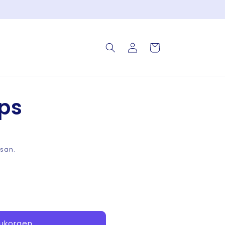
Logga
Varukorg
in
ps
ssan.
rukorgen