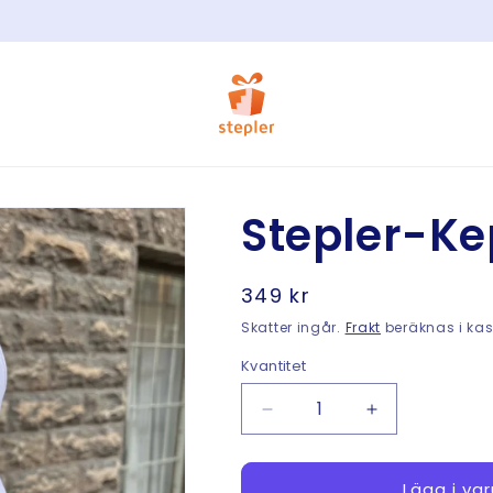
Stepler-Ke
Ordinarie
349 kr
pris
Skatter ingår.
Frakt
beräknas i ka
Kvantitet
Minska
Öka
kvantitet
kvantitet
för
för
Stepler-
Stepler-
Lägg i va