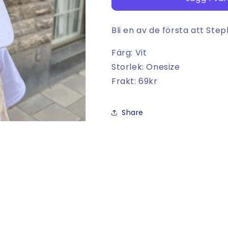
Keps
Keps
Bli en av de första att Ste
Färg: Vit
Storlek: Onesize
Frakt: 69kr
Share