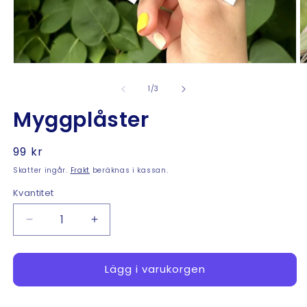
Ö
Öppna
m
mediet
2
1
av
1
/
3
i
i
m
modalfönster
Myggplåster
Ordinarie
99 kr
pris
Skatter ingår.
Frakt
beräknas i kassan.
Kvantitet
Minska
Öka
kvantitet
kvantitet
för
för
Myggplåster
Myggplåster
Lägg i varukorgen