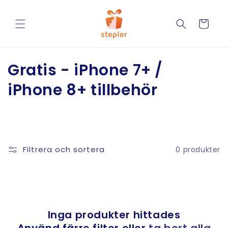
vidare
till
Varukorg
innehåll
P
Gratis - iPhone 7+ /
r
iPhone 8+ tillbehör
o
d
u
Filtrera och sortera
0 produkter
k
t
s
Inga produkter hittades