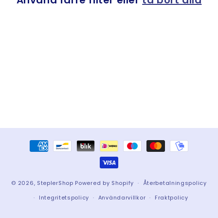
e
Använd färre filter eller
ta bort alla
r
i
e
:
Betalningsmetoder
© 2026,
SteplerShop
Powered by Shopify
Återbetalningspolicy
Integritetspolicy
Användarvillkor
Fraktpolicy